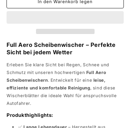
für
für
In den Warenkorb legen
Aero
Aero
Scheibenwischer
Scheibenwischer
Vorne
Vorne
Set
Set
für
für
Volvo
Volvo
S90
S90
Full Aero Scheibenwischer – Perfekte
2016
2016
Sicht bei jedem Wetter
-
-
2025
2025
Erleben Sie klare Sicht bei Regen, Schnee und
Schmutz mit unseren hochwertigen
Full Aero
Scheibenwischern
. Entwickelt für eine
leise,
effiziente und komfortable Reinigung
, sind diese
Wischerblätter die ideale Wahl für anspruchsvolle
Autofahrer.
Produkthighlights:
✅
Lange Lebensdauer
– Hergestellt aus