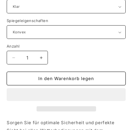
Spiegeleigenschaften
Anzahl
Verringere
Erhöhe
die
die
Menge
Menge
für
für
In den Warenkorb legen
AGCP
AGCP
Spiegelglas
Spiegelglas
Beheizt
Beheizt
für
für
Daewoo
Daewoo
Winstorm
Winstorm
2006
2006
Sorgen Sie für optimale Sicherheit und perfekte
-
-